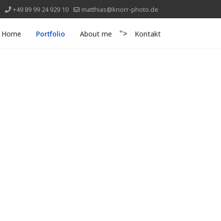
+49 89 99 24 929 10
matthias@knorr-photo.de
">
Home
Portfolio
About me
Kontakt